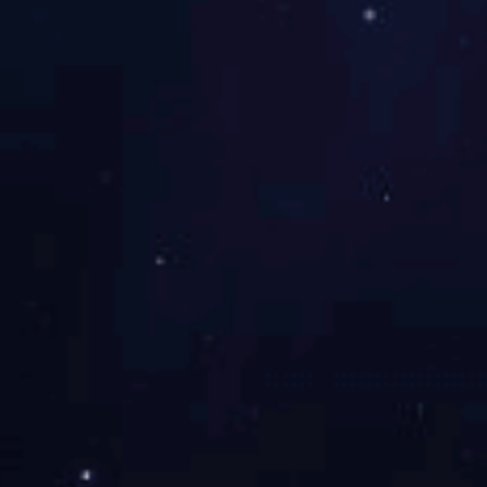
上一篇:
开箱赢豆逗 好喝逗不停
下一篇:
无