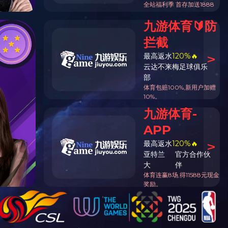
全球75%的食品...
韦莱韬悦最新发布的《全球食品与饮料行业
调研报告》显示，由环境...