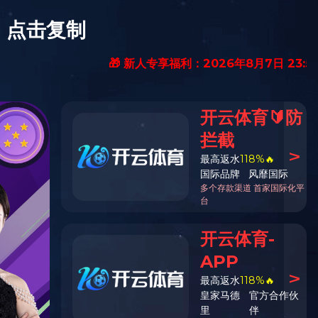
全国咨询热线
0755-28261800
加入深晖
爱体育(中国)