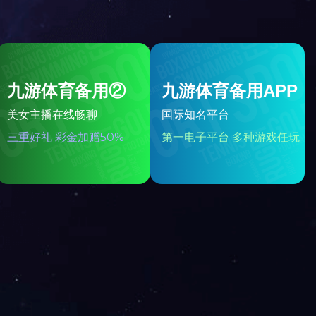
运动饮料在日益增...
功能性食品和饮料需求的增加预计将促进运
动饮料的销售。但与此同...
视频中心