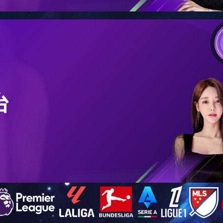
新闻资讯
公司新闻
行业新闻
最新活动
动态
，饮料迎来了销售旺季。探
产生影...